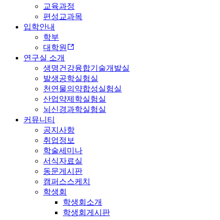
교육과정
편성교과목
입학안내
학부
대학원
연구실 소개
생명건강융합기술개발실
발생공학실험실
천연물의약합성실험실
산업약제학실험실
뇌신경과학실험실
커뮤니티
공지사항
취업정보
학술세미나
서식자료실
동문게시판
캠퍼스스케치
학생회
학생회소개
학생회게시판