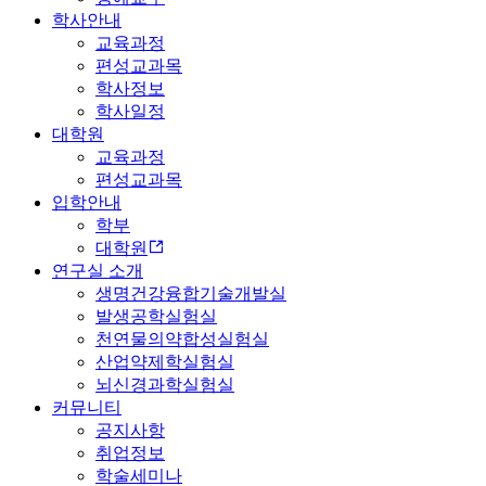
학사안내
교육과정
편성교과목
학사정보
학사일정
대학원
교육과정
편성교과목
입학안내
학부
대학원
연구실 소개
생명건강융합기술개발실
발생공학실험실
천연물의약합성실험실
산업약제학실험실
뇌신경과학실험실
커뮤니티
공지사항
취업정보
학술세미나