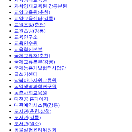
과학영재교육원 강릉분원
교양교육원(춘천)
교양교육센터(강릉)
교원초빙(춘천)
교원초빙(강릉)
교육연구소
교육연수원
교육혁신본부
국제교류처(춘천)
국제교류본부(강릉)
국제농촌개발협력사업단
글쓰기센터
남북바다자원교류원
농업생명과학연구원
농촌사회교육원
다전공 홈페이지
대관예약시스템(강릉)
도서관(춘천,삼척)
도서관(강릉)
도서관(원주)
동물실험윤리위원회