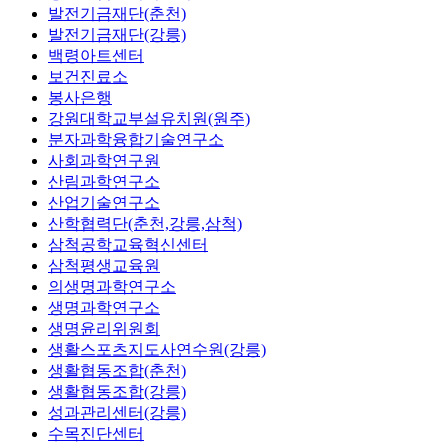
발전기금재단(춘천)
발전기금재단(강릉)
백령아트센터
보건진료소
봉사은행
강원대학교부설유치원(원주)
분자과학융합기술연구소
사회과학연구원
산림과학연구소
산업기술연구소
산학협력단(춘천,강릉,삼척)
삼척공학교육혁신센터
삼척평생교육원
의생명과학연구소
생명과학연구소
생명윤리위원회
생활스포츠지도사연수원(강릉)
생활협동조합(춘천)
생활협동조합(강릉)
성과관리센터(강릉)
수목진단센터