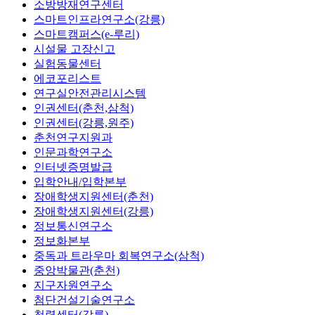
소방방재연구센터
스마트인프라연구소(강릉)
스마트캠퍼스(e-루리)
시설물 고장신고
실험동물센터
에코포리스트
연구실안전관리시스템
인권센터(춘천,삼척)
인권센터(강릉,원주)
춘천연구지원과
인문과학연구소
인터넷증명발급
입학안내/입학본부
장애학생지원센터(춘천)
장애학생지원센터(강릉)
정보통신연구소
정보화본부
중독과 트라우마 회복연구소(삼척)
중앙박물관(춘천)
지구자원연구소
첨단건설기술연구소
청렴센터(강릉)