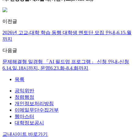
이전글
2026년 고교-대학 학습 동행 대학생 멘토단 모집 안내-6.15.월
까지
다음글
문제해결형 일경험 「AI 필드업 프로그램」 신청 안내-신청
6.14.일.18시까지, 운영6.23.화-8.4.화까지
목록
공익위반
청렴행정
개인정보처리방침
이메일무단수집거부
웹마스터
대학정보공시
교내사이트 바로가기