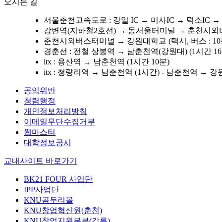
오시는 길
서울춘천고속도로 : 강일 IC → 미사IC → 덕소IC →
강변역(지하철2호선) → 동서울터미널 → 춘천시외버
춘천시외버스터미널 → 강원대학교 (택시, 버스 : 10분 
경춘선 : 전철 상봉역 → 남춘천역(강원대) (1시간 16
itx : 용산역 → 남춘천역 (1시간 10분)
itx : 청량리역 → 남춘천역 (1시간) - 남춘천역 → 강
공익위반
청렴행정
개인정보처리방침
이메일무단수집거부
웹마스터
대학정보공시
교내사이트 바로가기
BK21 FOUR 사업단
IPP사업단
KNU곰두리몰
KNU창업혁신원(춘천)
KNU창업지원본부(강릉)