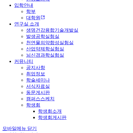
입학안내
학부
대학원
연구실 소개
생명건강융합기술개발실
발생공학실험실
천연물의약합성실험실
산업약제학실험실
뇌신경과학실험실
커뮤니티
공지사항
취업정보
학술세미나
서식자료실
동문게시판
캠퍼스스케치
학생회
학생회소개
학생회게시판
모바일메뉴 닫기