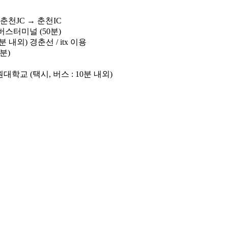
 춘천JC → 춘천IC
스터미널 (50분)
내외) 경춘선 / itx 이용
분)
원대학교 (택시, 버스 : 10분 내외)