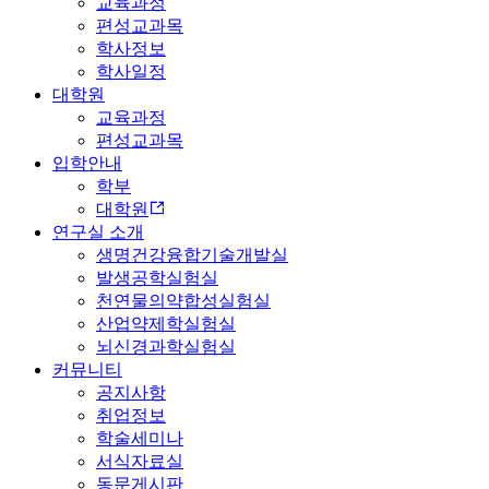
교육과정
편성교과목
학사정보
학사일정
대학원
교육과정
편성교과목
입학안내
학부
대학원
연구실 소개
생명건강융합기술개발실
발생공학실험실
천연물의약합성실험실
산업약제학실험실
뇌신경과학실험실
커뮤니티
공지사항
취업정보
학술세미나
서식자료실
동문게시판